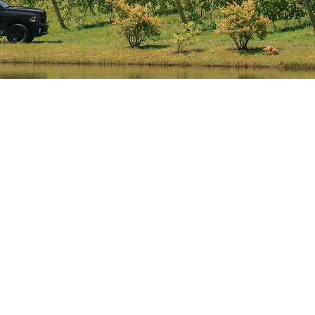
 partenaire de
Terego
et d’
Harvest Hosts
.
ous accueillir avec votre VR de mai à
rier de disponibilités. Un site pittoresque,
souffle et des vins séduisants pour
apade bucolique. Réservation requise.
DÉO