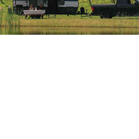
Le Vignoble est un fier
Des hôtes heureux de v
octobre, selon le calend
un paysage à couper le 
accompagner votre esc
REGARDER LA VI