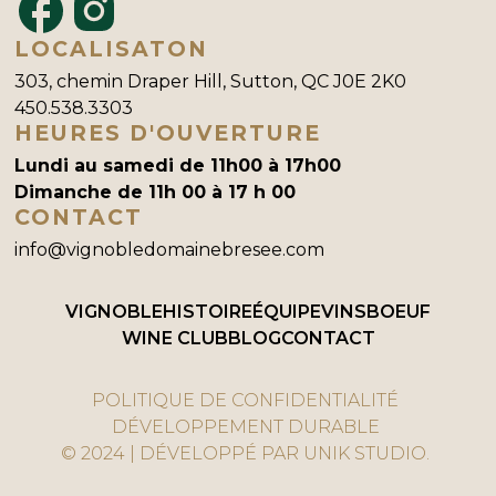
LOCALISATON
303, chemin Draper Hill, Sutton, QC J0E 2K0
450.538.3303
HEURES D'OUVERTURE
Lundi au samedi de 11h00 à 17h00
Dimanche de 11h 00 à 17 h 00
CONTACT
info@vignobledomainebresee.com
VIGNOBLE
HISTOIRE
ÉQUIPE
VINS
BOEUF
WINE CLUB
BLOG
CONTACT
POLITIQUE DE CONFIDENTIALITÉ
DÉVELOPPEMENT DURABLE
© 2024 | DÉVELOPPÉ PAR UNIK STUDIO.