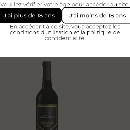
Veuillez vérifier votre âge pour accéder au site.
J'ai plus de 18 ans
J'ai moins de 18 ans
n Rosé
Vin Rouge
En accédant à ce site, vous acceptez les
OSÉ NESSA
BRES
conditions d'utilisation et la politique de
confidentialité.