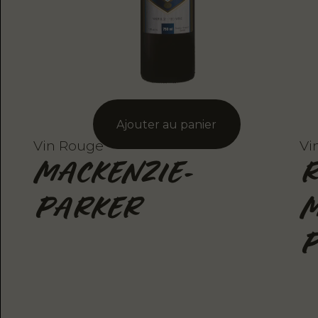
Vin Rouge
Vi
MACKENZIE-
R
PARKER
M
P