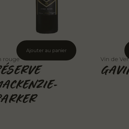
n rouge
Vin de Ve
ÉSERVE
GAVI
ACKENZIE-
ARKER