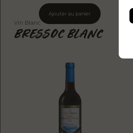
Vin Blanc
Vi
BRESSOC BLANC
R