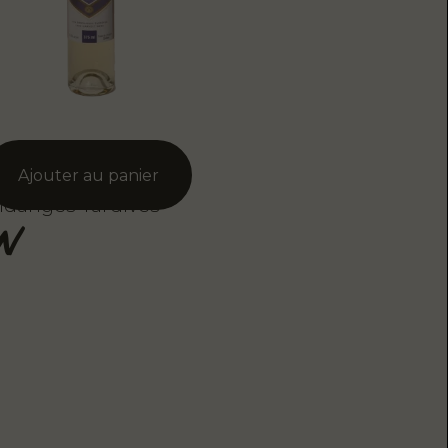
ndanges Tardives
N